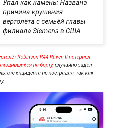
Упал как камень: Названа
причина крушения
вертолёта с семьёй главы
филиала Siemens в США
ртолёт Robinson R44 Raven II потерпел
находившийся на борту,
случайно задел
льтате инцидента не пострадал, так как
у.