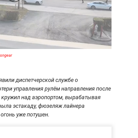
sngear
явили диспетчерской службе о
отери управления рулём направления после
я кружил над аэропортом, вырабатывая
рыла эстакаду, фюзеляж лайнера
 огонь уже потушен.