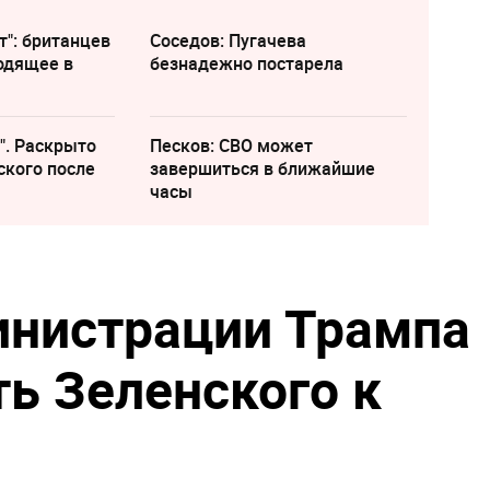
т": британцев
Соседов: Пугачева
одящее в
безнадежно постарела
". Раскрыто
Песков: СВО может
ского после
завершиться в ближайшие
часы
инистрации Трампа
ть Зеленского к