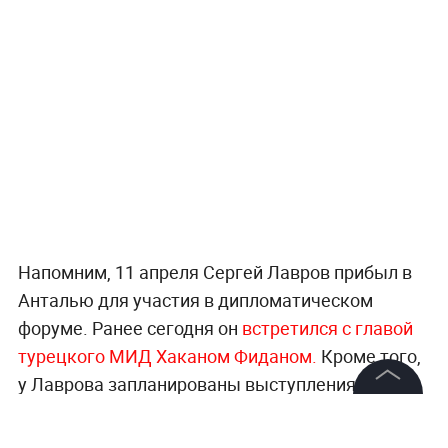
Напомним, 11 апреля Сергей Лавров прибыл в
Анталью для участия в дипломатическом
форуме. Ранее сегодня он
встретился с главой
турецкого МИД Хаканом Фиданом.
Кроме того,
у Лаврова запланированы выступления и
двусторонние встречи. Форум завершится 13
©
2026
News Media Holding.
Все права защищены
апреля.