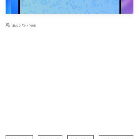
Тимур Хингеев