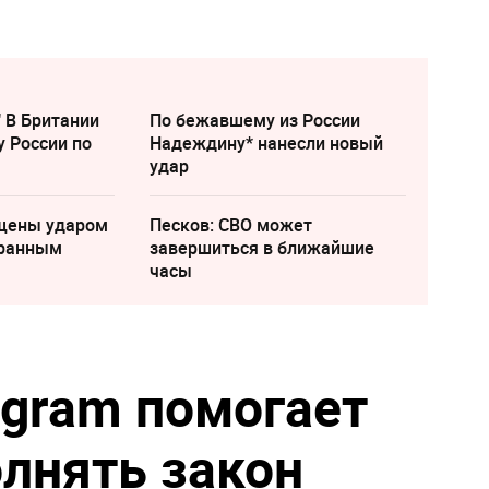
" В Британии
По бежавшему из России
у России по
Надеждину* нанесли новый
удар
щены ударом
Песков: СВО может
транным
завершиться в ближайшие
часы
egram помогает
лнять закон