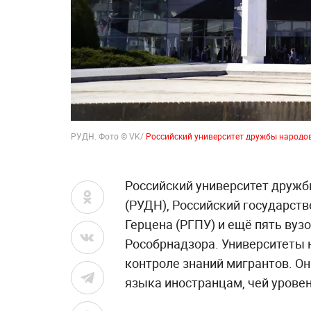
РУДН. Фото © VK/
Российский университет дружбы народо
Российский университет друж
(РУДН), Российский государст
Герцена (РГПУ) и ещё пять вуз
Рособрнадзора. Университеты 
контроле знаний мигрантов. О
языка иностранцам, чей урове