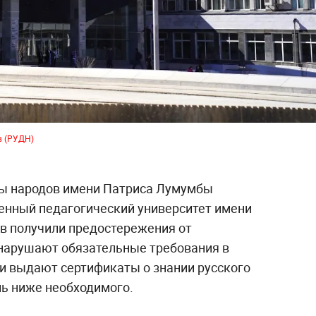
в (РУДН)
бы народов имени Патриса Лумумбы
венный педагогический университет имени
ов получили предостережения от
нарушают обязательные требования в
ни выдают сертификаты о знании русского
нь ниже необходимого.