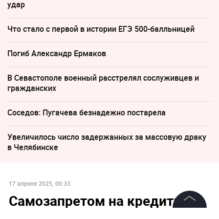
удар
Что стало с первой в истории ЕГЭ 500-балльницей
Погиб Александр Ермаков
В Севастополе военный расстрелял сослуживцев и
гражданских
Соседов: Пугачева безнадежно постарела
Увеличилось число задержанных за массовую драку
в Челябинске
17 апреля 2025, 00:33
Самозапретом на кредиты
уже воспользовались 10 млн