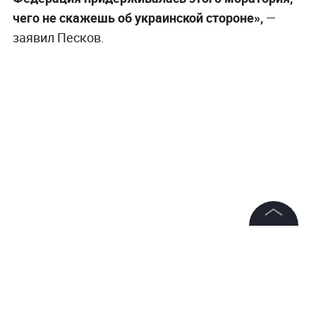
чего не скажешь об украинской стороне»,
—
заявил Песков.
©
2026
News Media Holding.
Все права защищены
Напомним,
18 марта был введён 30-дневный
Информация