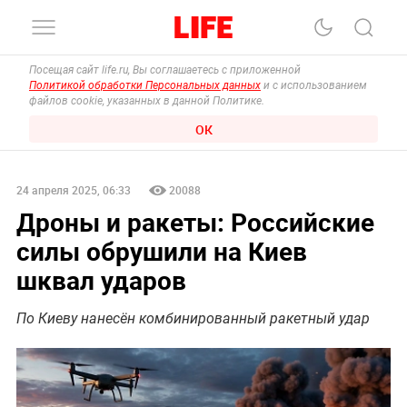
Посещая сайт life.ru, Вы соглашаетесь с приложенной
Политикой обработки Персональных данных
и с использованием
файлов cookie, указанных в данной Политике.
ОК
24 апреля 2025, 06:33
20088
Дроны и ракеты: Российские
силы обрушили на Киев
шквал ударов
По Киеву нанесён комбинированный ракетный удар