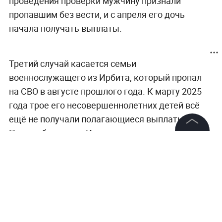
проведения проверки мужчину признали
пропавшим без вести, и с апреля его дочь
начала получать выплаты.
Третий случай касается семьи
военнослужащего из Ирбита, который пропал
на СВО в августе прошлого года. К марту 2025
года трое его несовершеннолетних детей всё
ещё не получали полагающиеся выплаты.
После обращения Иванова в прокуратуру факт
©
2026
News Media Holding.
нарушения был подтверждён, после чего семье
Все права защищены
перечислили деньги. Однако уже через неделю
пришло известие о гибели отца.
Информация
Контакты