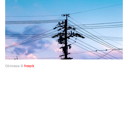
Обложка ©
freepik