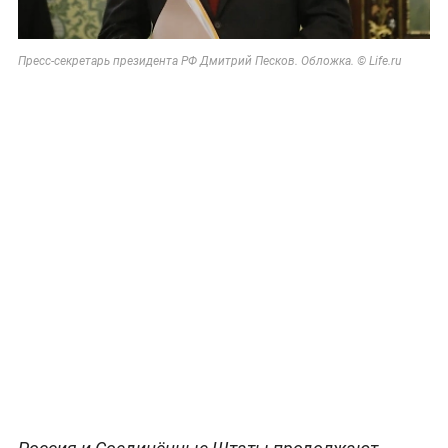
Пресс-секретарь президента РФ Дмитрий Песков. Обложка. © Life.ru