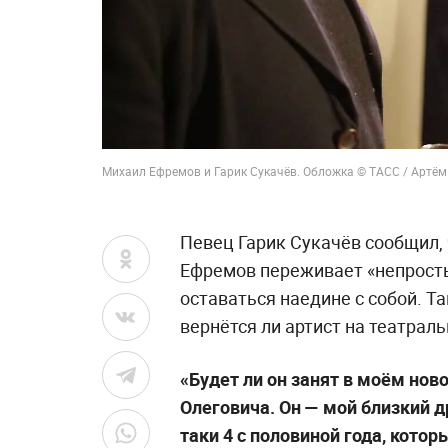
Михаил Ефремов и Гарик Сукачёв. Обложка © ТАСС / Артём
Певец Гарик Сукачёв сообщил
Ефремов переживает «непросты
оставаться наедине с собой. Т
вернётся ли артист на театраль
«Будет ли он занят в моём нов
Олеговича. Он — мой близкий др
таки 4 с половиной года, котор