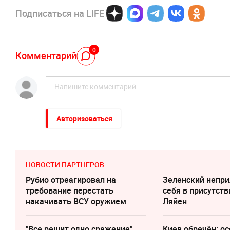
Подписаться на LIFE
0
Комментарий
Авторизоваться
НОВОСТИ ПАРТНЕРОВ
Рубио отреагировал на
Зеленский непри
требование перестать
cебя в присутств
накачивать ВСУ оружием
Ляйен
"Все решит одно сражение".
Киев обречён: о