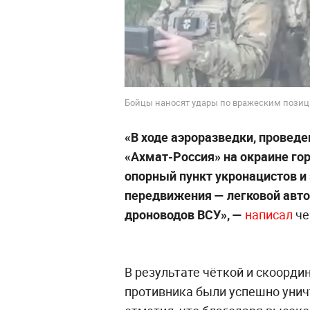
Бойцы наносят удары по вражеским позици
«В ходе аэроразведки, провед
«Ахмат-Россия» на окраине го
опорный пункт укронацистов и
передвижения — легковой авто
дроноводов ВСУ», —
написал
че
В результате чёткой и скоорди
противника были успешно уни