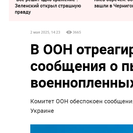
Зеленский открыл страшную
зашли в Черниго
правду
2 мая 2025, 14:23
3665
В ООН отреаги
сообщения о п
военнопленных
Комитет ООН обеспокоен сообщени
Украине