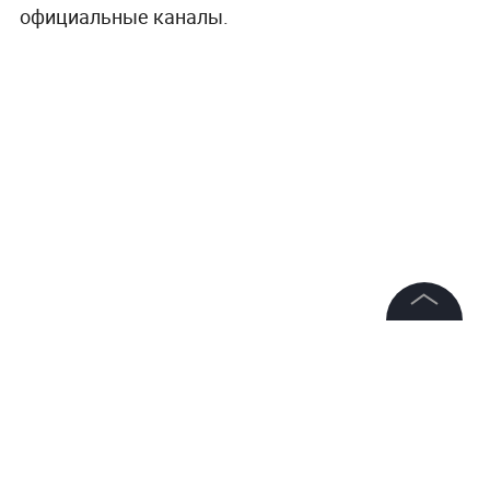
официальные каналы.
©
2026
News Media Holding.
Все права защищены
Информация