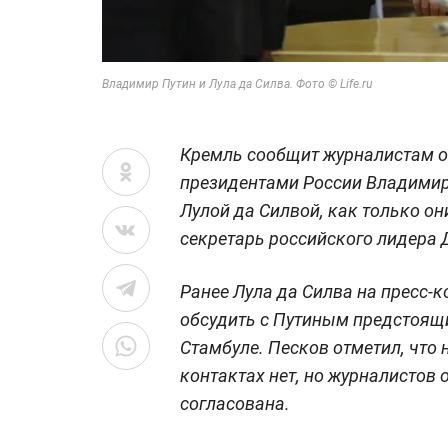
Владимир Путин и Лула да Силва. Фото © Life.ru
Кремль сообщит журналистам о
президентами России Владимир
Лулой да Силвой, как только он
секретарь российского лидера 
Ранее Лула да Силва на пресс-к
обсудить с Путиным предстоящ
Стамбуле. Песков отметил, что
контактах нет, но журналистов 
согласована.