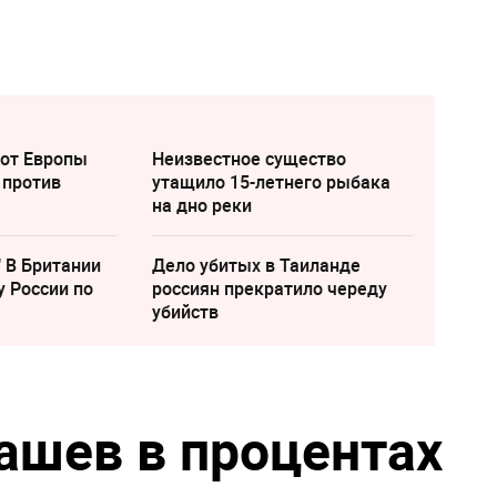
 от Европы
Неизвестное существо
 против
утащило 15-летнего рыбака
на дно реки
" В Британии
Дело убитых в Таиланде
у России по
россиян прекратило череду
убийств
шев в процентах