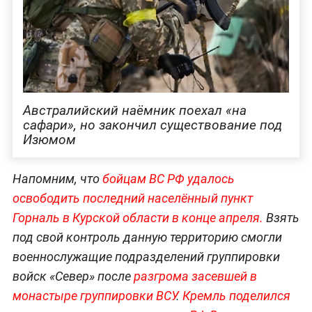
Австралийский наёмник поехал «на
сафари», но закончил существование под
Изюмом
Напомним, что
бойцам
ВС РФ удалось
освободить последний населённый пункт
Горналь в Курской области в конце апреля.
Взять
под свой контроль данную территорию смогли
военнослужащие подразделений группировки
войск «Север» после
разгрома засевшей в
монастыре группировки ВСУ
.
Кремль поделился