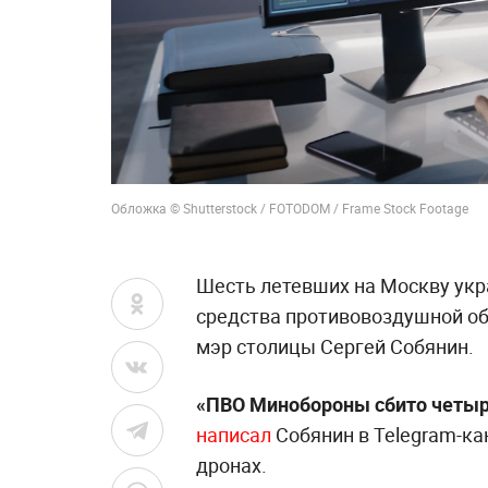
Обложка © Shutterstock / FOTODOM / Frame Stock Footage
Шесть летевших на Москву укр
средства противовоздушной об
мэр столицы Сергей Собянин.
«ПВО Минобороны сбито четыре
написал
Собянин в Telegram-ка
дронах.