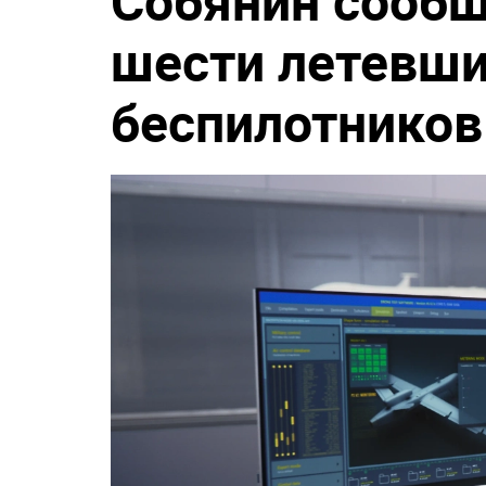
Собянин сообщ
шести летевши
беспилотников