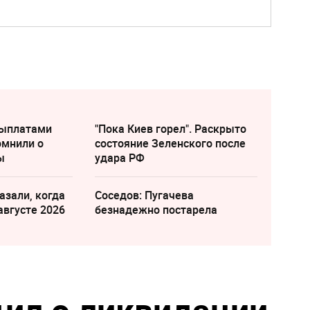
выплатами
"Пока Киев горел". Раскрыто
омнили о
состояние Зеленского после
ы
удара РФ
азали, когда
Соседов: Пугачева
августе 2026
безнадежно постарела