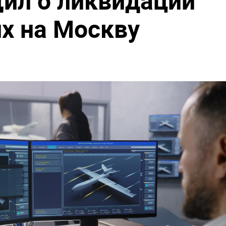
ил о ликвидации
х на Москву