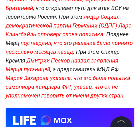
Британией
, что открывает путь для атак ВСУ на
территорию России. При этом
лидер Социал-
демократической партии Германии (СДПГ) Ларс
Клингбайль опроверг слова политика
.
Позднее
Мерц
подтвердил, что это решение было принято
несколько месяцев назад
. При этом Спикер
Кремля
Дмитрий Песков назвал заявления
Мерца путаницей
, а представитель МИД РФ
Мария Захарова указала, что это была попытка
самопиара канцлера ФРГ, указав, что он не
уполномочен говорить от имени других стран
.
©
2026
News Media Holding.
Все права защищены