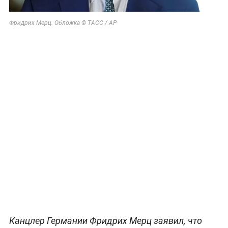
Фридрих Мерц. Обложка © ТАСС / АР
Канцлер Германии Фридрих Мерц заявил, что