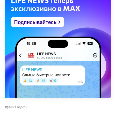
Юния Ларсон