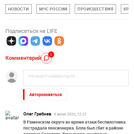
НОВОСТИ
МЧС РОССИИ
ПРОИСШЕСТВИЯ
КРА
Подписаться на LIFE
1
Комментарий
Авторизоваться
Олег Гребнев
8 июня 2025, 12:27
В Раменском округе во время атаки беспилотника
пострадала пенсионерка. Бпла был сбит в районе
деревни Соколово-Хомьяново, он упал на