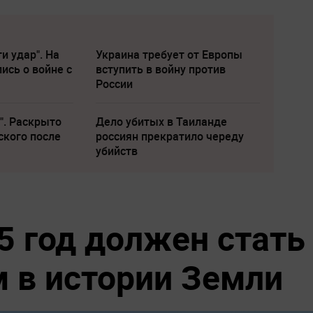
и удар". На
Украина требует от Европы
ись о войне с
вступить в войну против
России
". Раскрыто
Дело убитых в Таиланде
ского после
россиян прекратило череду
убийств
5 год должен стать
 в истории Земли