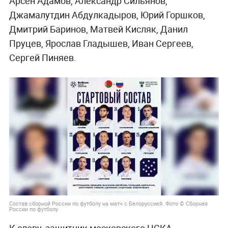
Арсен Адамов, Александр Сильянов,
Джамалутдин Абдулкадыров, Юрий Горшков,
Дмитрий Баринов, Матвей Кисляк, Данил
Пруцев, Ярослав Гладышев, Иван Сергеев,
Сергей Пиняев.
Состав сборной России по футболу на матч с Белоруссией. Фото © Сборная
России по футболу
К слову, защитник московского ЦСКА