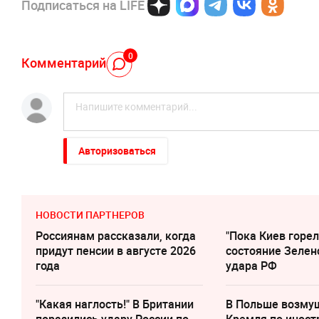
Подписаться на LIFE
0
Комментарий
Авторизоваться
НОВОСТИ ПАРТНЕРОВ
Россиянам рассказали, когда
"Пока Киев горел
придут пенсии в августе 2026
состояние Зелен
года
удара РФ
"Какая наглость!" В Британии
В Польше возму
поразились удару России по
Кремля по инос