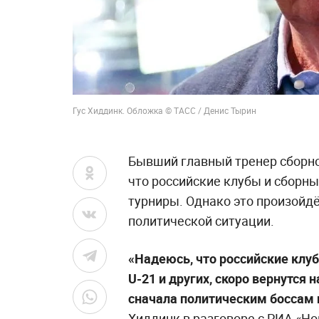
Гус Хиддинк. Обложка © ТАСС / Денис Тырин
Бывший главный тренер сборной
что российские клубы и сборн
турниры. Однако это произойд
политической ситуации.
«Надеюсь, что российские клу
U-21 и других, скоро вернутся
сначала политическим боссам 
Хиддинк в разговоре с РИА «Но