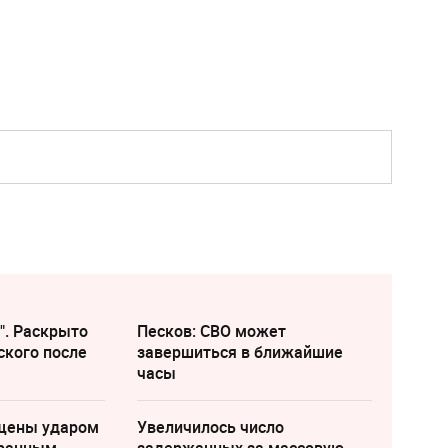
". Раскрыто
Песков: СВО может
ского после
завершиться в ближайшие
часы
щены ударом
Увеличилось число
транным
задержанных за массовую