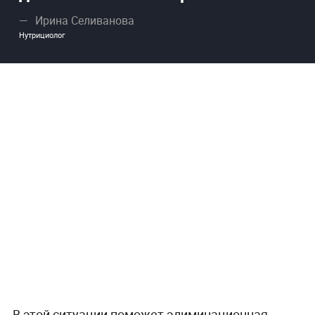
Ирина Селиванова
Нутрициолог
В этой ситуации поможет элиминационная