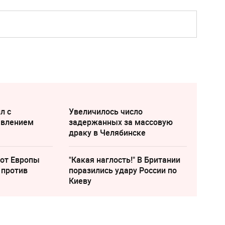
л с
Увеличилось число
явлением
задержанных за массовую
драку в Челябинске
 от Европы
"Какая наглость!" В Британии
 против
поразились удару России по
Киеву