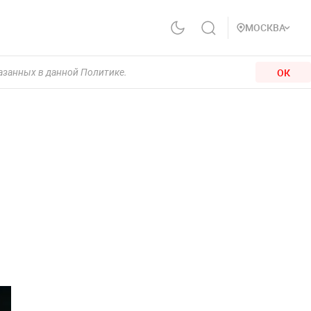
МОСКВА
ОК
казанных в данной Политике.