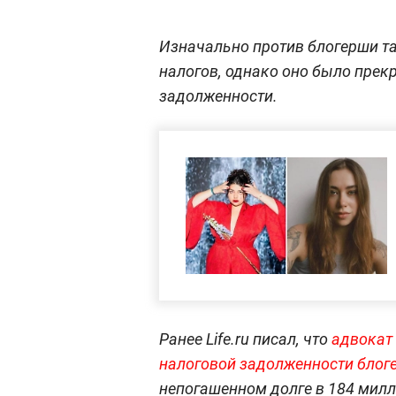
Изначально против блогерши та
налогов, однако оно было прек
задолженности.
Ранее Life.ru писал, что
адвокат
налоговой задолженн
ости блог
непогашенном долге в 184 милл