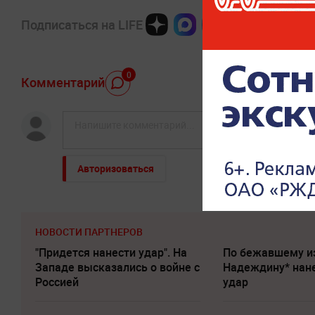
Подписаться на LIFE
0
Комментарий
Авторизоваться
НОВОСТИ ПАРТНЕРОВ
"Придется нанести удар". На
По бежавшему и
Западе высказались о войне с
Надеждину* нан
Россией
удар