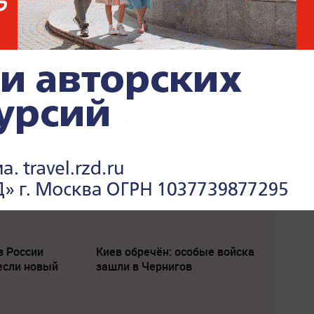
з России
Киев обречён: особые войска
если новый
зашли в Чернигов