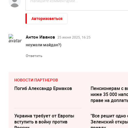
Авторизоваться
Антон Иванов
25 июня 2025, 16:25
неужели майдан?)
Ответить
НОВОСТИ ПАРТНЕРОВ
Погиб Александр Ермаков
Пенсионерам с 
ниже 35 000 нап
праве на доплат
Украина требует от Европы
"Все решит одно 
вступить в войну против
Зеленский откр
России
правду