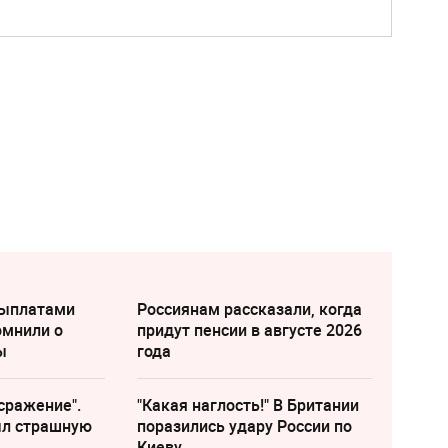
выплатами
Россиянам рассказали, когда
омнили о
придут пенсии в августе 2026
ы
года
сражение".
"Какая наглость!" В Британии
ыл страшную
поразились удару России по
Киеву