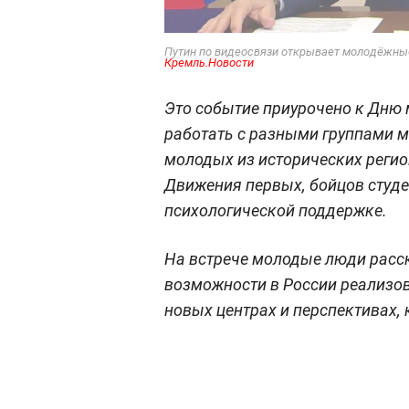
Путин по видеосвязи открывает молодёжные
Кремль.Новости
Это событие приурочено к Дню 
работать с разными группами 
молодых из исторических регио
Движения первых, бойцов студен
психологической поддержке.
На встрече молодые люди расск
возможности в России реализов
новых центрах и перспективах,