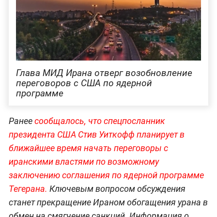
Глава МИД Ирана отверг возобновление
переговоров с США по ядерной
программе
Ранее
сообщалось, что спецпосланник
президента США Стив Уиткофф планирует в
ближайшее время начать переговоры с
иранскими властями по возможному
заключению соглашения по ядерной программе
Тегерана.
Ключевым вопросом обсуждения
станет прекращение Ираном обогащения урана в
обмен на смягчение санкций. Информация о