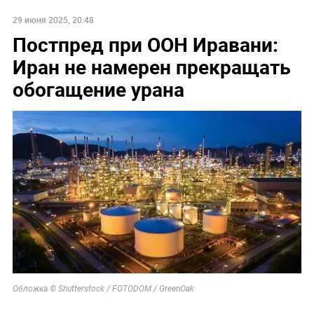
29 июня 2025, 20:48
Постпред при ООН Иравани:
Иран не намерен прекращать
обогащение урана
Обложка © Shutterstock / FOTODOM / GreenOak