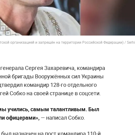
ской организацией и запрещён на территории Российской Федерации) / Serhi
 генерала Сергея Захаревича, командира
нной бригады Вооружённых сил Украины
дтвердил командир 128-го отдельного
гей Собко на своей странице в соцсети.
 мы учились, самым талантливым. Был
али офицерами»,
— написал Собко.
 был назначен на пост командира 110-й