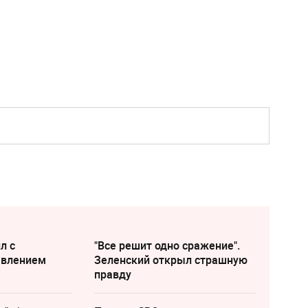
л с
"Все решит одно сражение".
явлением
Зеленский открыл страшную
правду