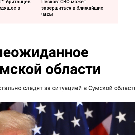
т": британцев
Песков: СВО может
одящее в
завершиться в ближайшие
часы
 неожиданное
умской области
стально следят за ситуацией в Сумской област