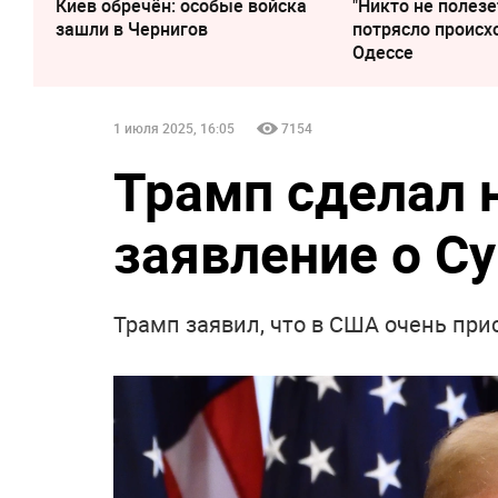
Киев обречён: особые войска
"Никто не полезе
зашли в Чернигов
потрясло происх
Одессе
1 июля 2025, 16:05
7154
Трамп сделал
заявление о С
Трамп заявил, что в США очень при