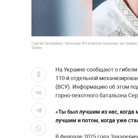
Сергей Захаревич. Обложка © Facebook (признан экстремист
Sobko
На Украине сообщают о гибели
110-й отдельной механизирова
(ВСУ). Информацию об этом по
горно-пехотного батальона Сер
«Ты был лучшим из нас, когда
лучшим и потом, когда уже ст
В феврале 2025 года Захаревич