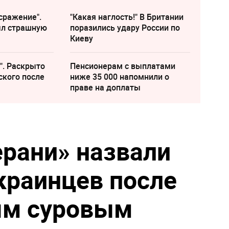
сражение".
"Какая наглость!" В Британии
ыл страшную
поразились удару России по
Киеву
". Раскрыто
Пенсионерам с выплатами
ского после
ниже 35 000 напомнили о
праве на доплаты
ерани» назвали
краинцев после
ым суровым