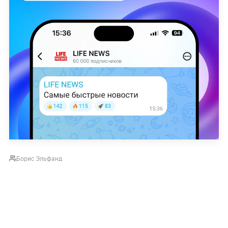
Борис Эльфанд