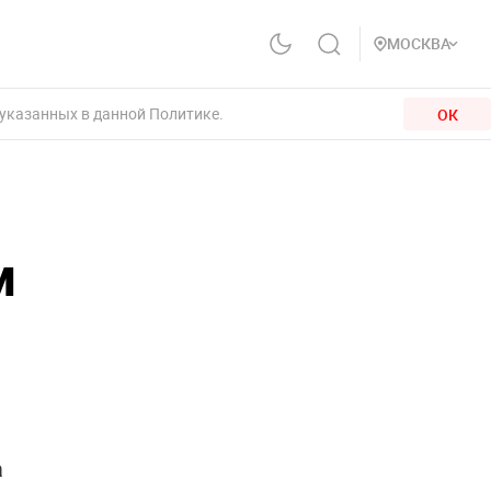
МОСКВА
 указанных в данной Политике.
ОК
м
а