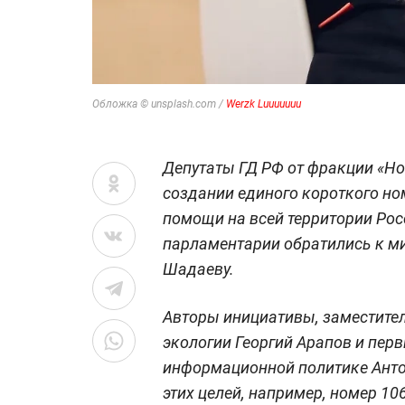
Обложка © unsplash.com /
Werzk Luuuuuuu
Депутаты ГД РФ от фракции «Но
создании единого короткого но
помощи на всей территории Ро
парламентарии обратились к м
Шадаеву.
Авторы инициативы, заместител
экологии Георгий Арапов и пер
информационной политике Анто
этих целей, например, номер 106