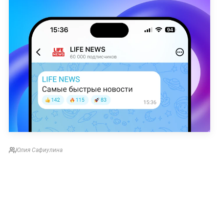
Юлия Сафиулина