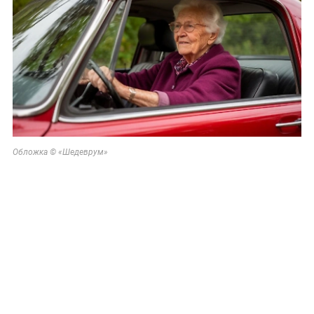
Обложка © «Шедеврум»