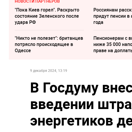
НОВОСТИ ПАРТНЕРОВ
"Пока Киев горел". Раскрыто
Россиянам расск
состояние Зеленского после
придут пенсии в 
удара РФ
года
"Никто не полезет": британцев
Пенсионерам с 
потрясло происходящее в
ниже 35 000 нап
Одессе
праве на доплат
9 декабря 2024, 13:19
В Госдуму вне
введении штра
энергетиков д