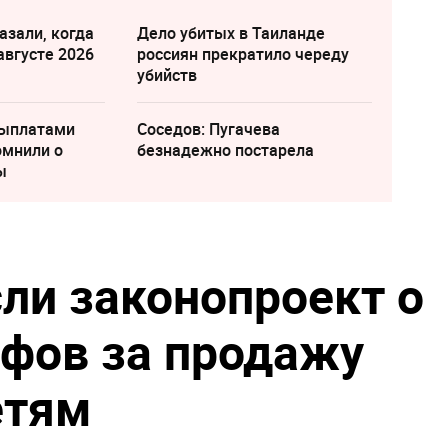
азали, когда
Дело убитых в Таиланде
августе 2026
россиян прекратило череду
убийств
выплатами
Соседов: Пугачева
омнили о
безнадежно постарела
ы
сли законопроект о
фов за продажу
етям