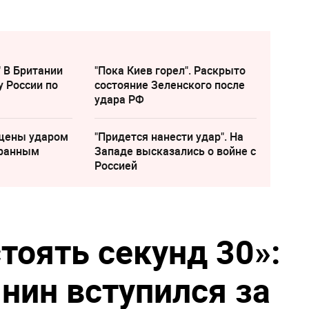
" В Британии
"Пока Киев горел". Раскрыто
у России по
состояние Зеленского после
удара РФ
щены ударом
"Придется нанести удар". На
транным
Западе высказались о войне с
Россией
тоять секунд 30»:
нин вступился за