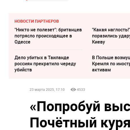
НОВОСТИ ПАРТНЕРОВ
"Никто не полезет": британцев
"Какая наглость!
потрясло происходящее в
поразились удар
Одессе
Киеву
Дело убитых в Таиланде
В Польше возму
россиян прекратило череду
Кремля по инос
убийств
активам
23 марта 2025, 17:10
4533
«Попробуй выс
Почётный куря