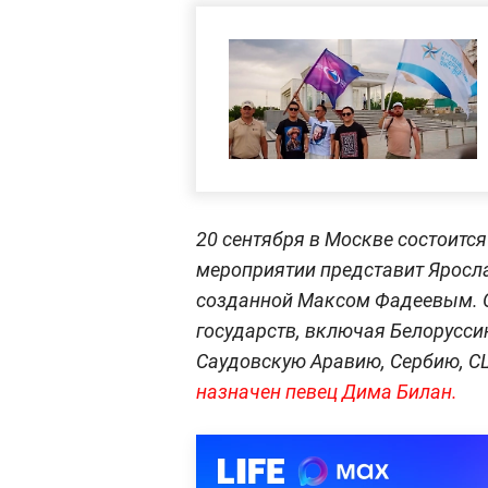
20 сентября в Москве состоитс
мероприятии представит Яросла
созданной Максом Фадеевым. О
государств, включая Белоруссию
Саудовскую Аравию, Сербию, С
назначен певец Дима Билан.