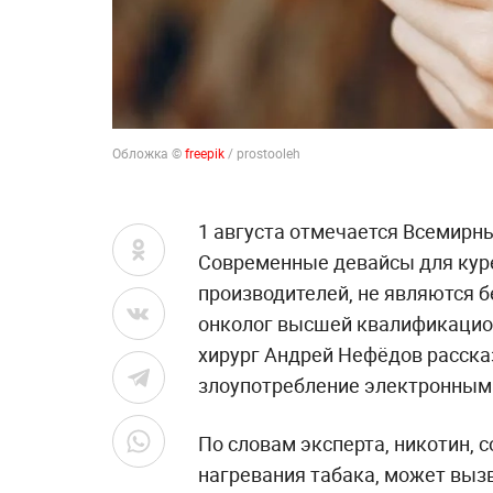
Обложка ©
freepik
/ prostooleh
1 августа отмечается Всемирны
Современные девайсы для куре
производителей, не являются бе
онколог высшей квалификацион
хирург Андрей Нефёдов расска
злоупотребление электронным
По словам эксперта, никотин, 
нагревания табака, может выз