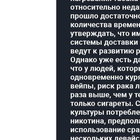
относительно неда
прошло достаточн
количества времен
утверждать, что и
системы доставки
ведут к развитию р
Однако уже есть д
что у людей, кото
одновременно куря
вейпы, риск рака л
раза выше, чем у т
только сигареты. 
культуры потребл
никотина, предпо
использование сра
нескольких девайс