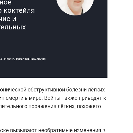
ное
о коктейля
ние и
тельных
атегории, торакальных хирург
ронической обструктивной болезни лёгких
ин смерти в мире. Вейпы также приводят к
лительного поражения лёгких, похожего
акже вызывают необратимые изменения в