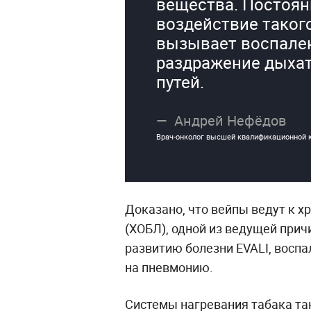
вещества. Постоян
воздействие таког
вызывает воспале
раздражение дыха
путей.
Андрей Нефёдов
Врач-онколог высшей квалификационной к
Доказано, что вейпы ведут к х
(ХОБЛ), одной из ведущей прич
развитию болезни EVALI, воспа
на пневмонию.
Системы нагревания табака т