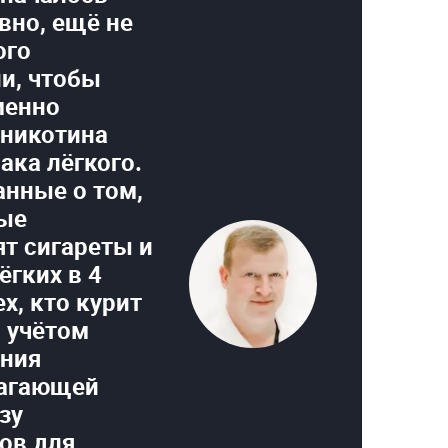
вно, ещё не
ого
и, чтобы
менно
 никотина
ака лёгкого.
анные о том,
рые
т сигареты и
ёгких в 4
ех, кто курит
С учётом
ения
лагающей
зу
ов для