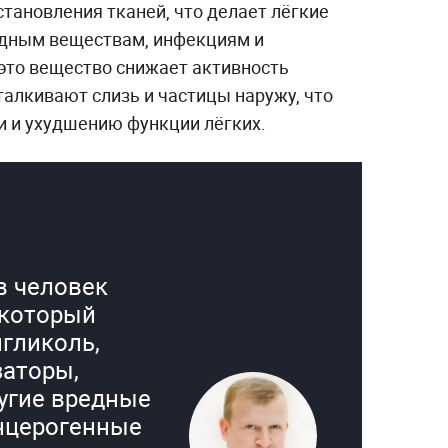
становления тканей, что делает лёгкие
едным веществам, инфекциям и
 это вещество снижает активность
талкивают слизь и частицы наружу, что
и и ухудшению функции лёгких.
в человек
 который
гликоль,
заторы,
угие вредные
нцерогенные