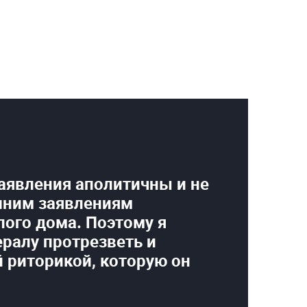
аявления аполитичны и не
шним заявлениям
ого дома. Поэтому я
ералу протрезветь и
й риторикой, которую он