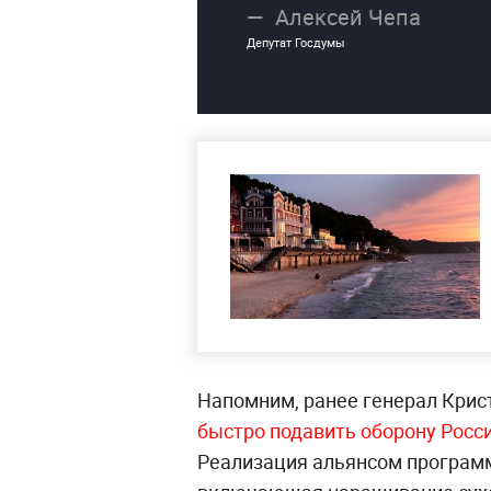
Алексей Чепа
Депутат Госдумы
Напомним, ранее генерал Кри
быстро подавить оборону Росси
Реализация альянсом программ