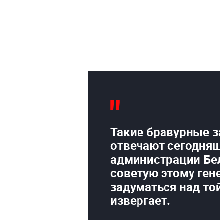
Такие бравурные з
отвечают сегодня
администрации Бел
советую этому ген
задуматься над то
извергает.