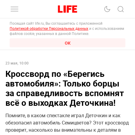
Посещая сайт life.ru, Вы соглашаетесь с приложенной
Политикой обработки Персональных данных
и с использованием
файлов cookie, указанных в данной Политике.
ОК
23 мая, 10:00
Кроссворд по «Берегись
автомобиля»: Только борцы
за справедливость вспомнят
всё о выходках Деточкина!
Помните, в каком спектакле играл Деточкин и как
обезопасил автомобиль Семицветов? Этот кроссворд
проверит, насколько вы внимательны к деталям в