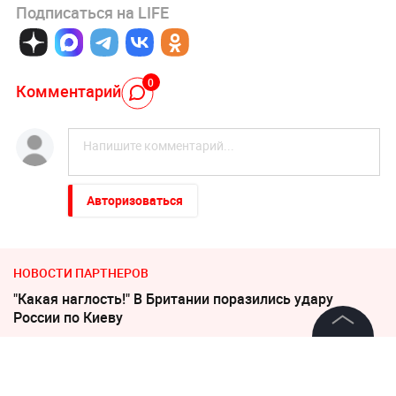
Подписаться на LIFE
0
Комментарий
Авторизоваться
НОВОСТИ ПАРТНЕРОВ
"Какая наглость!" В Британии поразились удару
России по Киеву
©
2026
News Media Holding.
Неизвестное существо утащило 15-летнего рыбака на
Все права защищены
дно реки