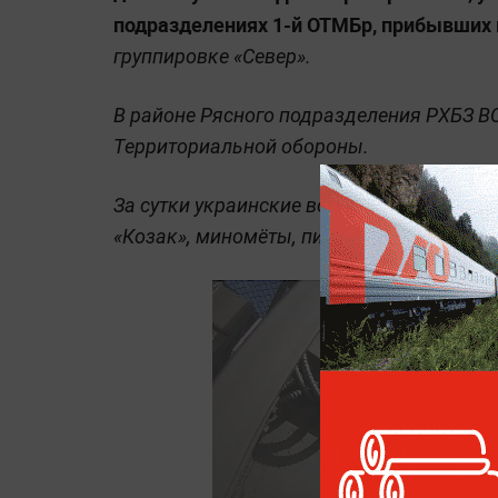
подразделениях 1-й ОТМБр, прибывших 
группировке «Север».
В районе Рясного подразделения РХБЗ ВС
Территориальной обороны.
За сутки украинские войска потеряли в 
«Козак», миномёты, пикапы, трал и БПЛА