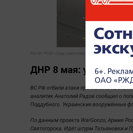
Расчёт РСЗО «Град» уничтожил вражеский пункт управле
ДНР 8 мая: удары по 
ВС РФ отбили атаки противника на стык
аналитик Анатолий Радов сообщил о попы
Поддубного. Украинские вооружённые ф
По данным проекта WarGonzo, Армия Росс
Святогорска. Идёт штурм Татьяновки и 