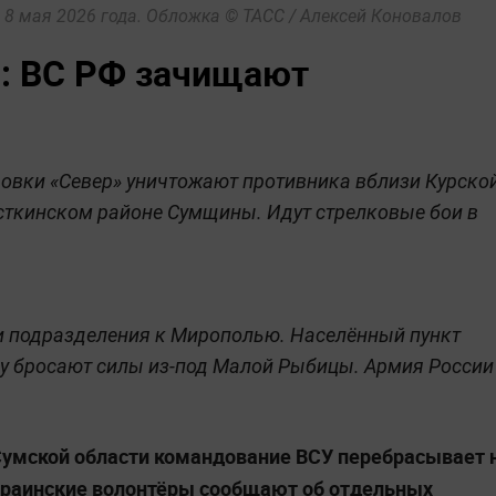
8 мая 2026 года. Обложка © ТАСС / Алексей Коновалов
я: ВС РФ зачищают
овки «Север» уничтожают противника вблизи Курско
осткинском районе Сумщины. Идут стрелковые бои в
ои подразделения к Мирополью. Населённый пункт
му бросают силы из-под Малой Рыбицы. Армия России
Сумской области командование ВСУ перебрасывает 
украинские волонтёры сообщают об отдельных