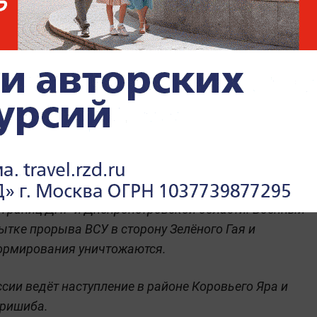
ния БПЛА. Видео © Telegram /
Минобороны России
Краматорску
е границ ДНР и Днепропетровской области. Военный
тке прорыва ВСУ в сторону Зелёного Гая и
ормирования уничтожаются.
ии ведёт наступление в районе Коровьего Яра и
Пришиба.