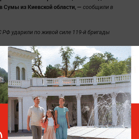
в Сумы из Киевской области, —
сообщили в
 РФ ударили по живой силе 119-й бригады
Сумской области свыше 120 человек, бронемашину
.