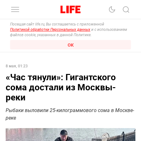
Посещая сайт life.ru, Вы соглашаетесь с приложенной
Политикой обработки Персональных данных
и с использованием
файлов cookie, указанных в данной Политике.
ОК
8 мая, 01:23
«Час тянули»: Гигантского
сома достали из Москвы-
реки
Рыбаки выловили 25-килограммового сома в Москве-
реке