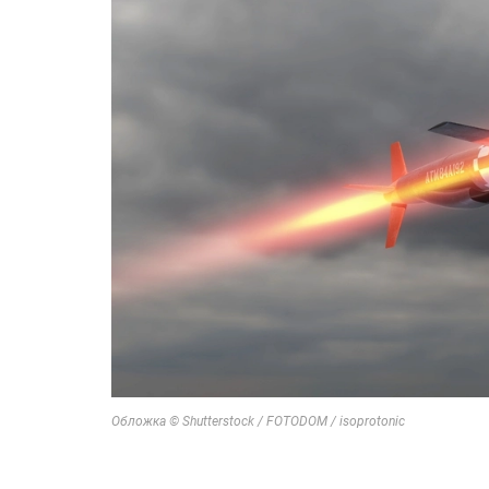
Обложка © Shutterstock / FOTODOM / isoprotonic