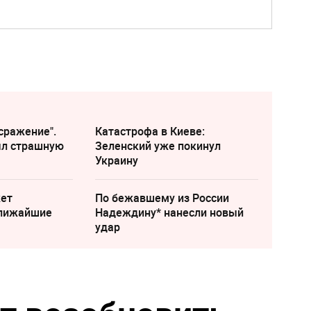
сражение".
Катастрофа в Киеве:
ыл страшную
Зеленский уже покинул
Украину
жет
По бежавшему из России
ближайшие
Надеждину* нанесли новый
удар