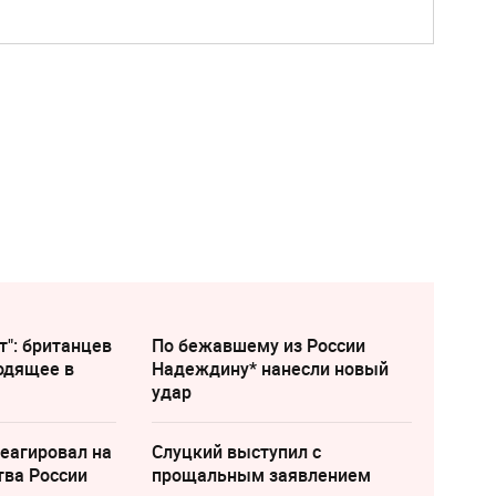
т": британцев
По бежавшему из России
одящее в
Надеждину* нанесли новый
удар
еагировал на
Слуцкий выступил с
тва России
прощальным заявлением