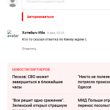
Авторизоваться
Хотабыч Ибн
8 мая, 03:25
Кто то сказал ответка по Киеву ждем с.
Ответить
НОВОСТИ ПАРТНЕРОВ
Песков: СВО может
"Никто не полезе
завершиться в ближайшие
потрясло происх
часы
Одессе
"Все решит одно сражение".
МИД Польши отр
Зеленский открыл страшную
перенос посольс