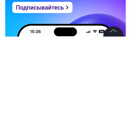
©
2026
News Media Holding.
Все права защищены
Информация
Контакты
Редакция
Правовая информация
Артём Гапоненко
Политика обработки персональных данных
Партнерам
RSS