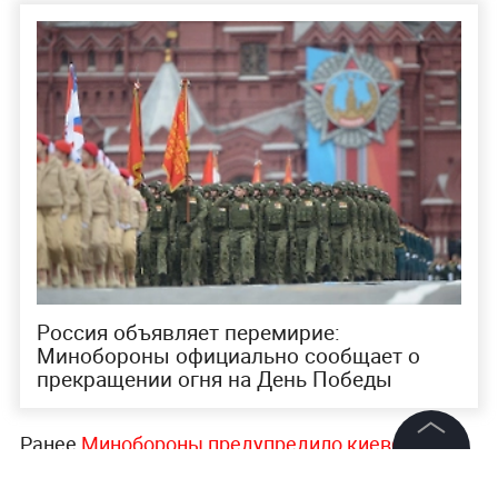
Россия объявляет перемирие:
Минобороны официально сообщает о
прекращении огня на День Победы
Ранее
Минобороны предупредило киевский
режим об ударе по центру Киева при попытках
©
2026
News Media Holding.
Все права защищены