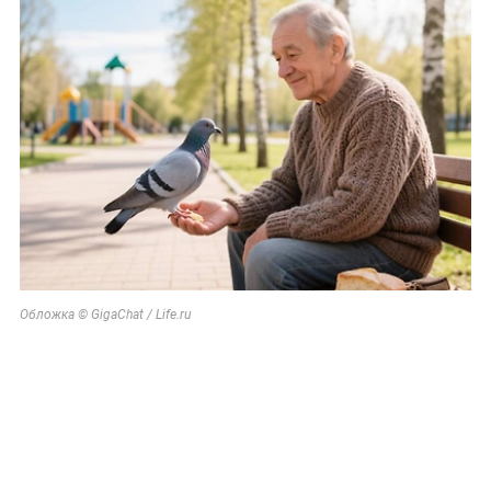
Обложка © GigaChat / Life.ru