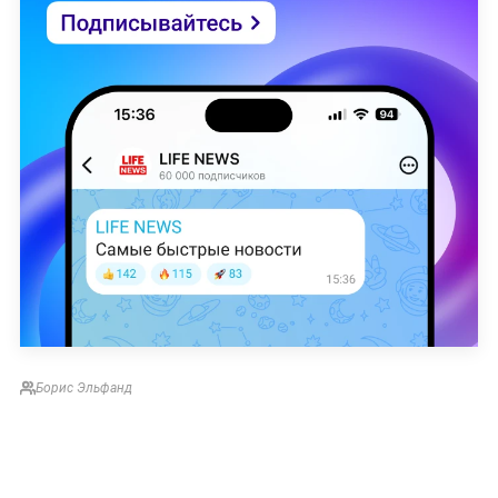
Борис Эльфанд