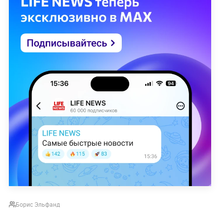
Борис Эльфанд