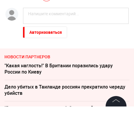
Авторизоваться
НОВОСТИ ПАРТНЕРОВ
"Какая наглость!" В Британии поразились удару
России по Киеву
Дело убитых в Таиланде россиян прекратило череду
убийств
"Все решит одно сражение". Зеленский открыл
страшную правду
©
2026
News Media Holding.
Все права защищены
Пенсионерам с выплатами ниже 35 000 напомнили о