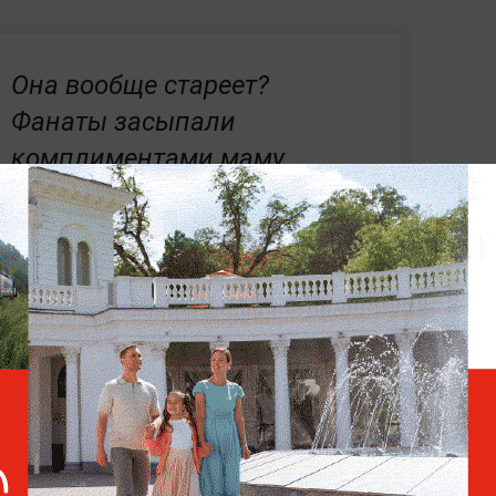
Она вообще стареет?
Фанаты засыпали
комплиментами маму
Стефании Маликовой
что её дочь прошла специальные курсы
тренировок вызвали у многих зрителей
 что ребёнок всё время был под
ому ничего страшного случиться не могло.
остоятельно держаться на воде две минуты
туации.