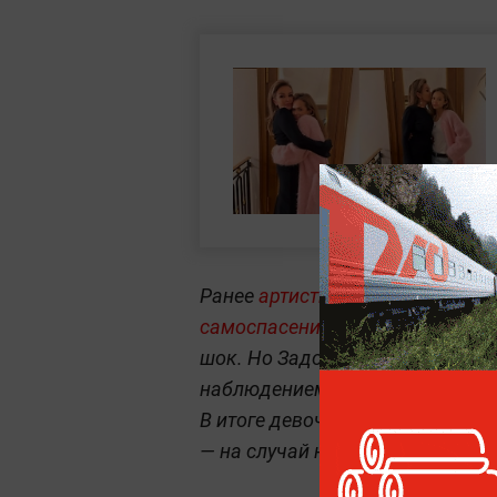
Ранее
артистка рассказывала, 
самоспасения на воде.
Видео с 
шок. Но Задорожная объяснила,
наблюдением инструктора, поэт
В итоге девочка научилась сам
— на случай непредвиденной си