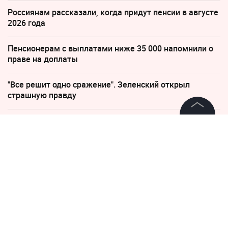
Россиянам рассказали, когда придут пенсии в августе
2026 года
Пенсионерам с выплатами ниже 35 000 напомнили о
праве на доплаты
"Все решит одно сражение". Зеленский открыл
страшную правду
По бежавшему из России Надеждину* нанесли новый
©
2026
News Media Holding.
удар
Все права защищены
8 мая, 08:07
Информация
Цены на ЧМ-2026 взлетели
Контакты
так, что платить за билет не
Редакция
захотел даже Трамп
Правовая информация