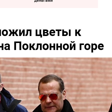
деньгами
ложил цветы к
на Поклонной горе