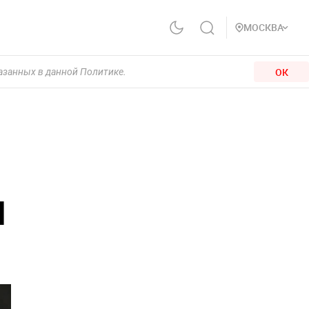
МОСКВА
ОК
казанных в данной Политике.
И