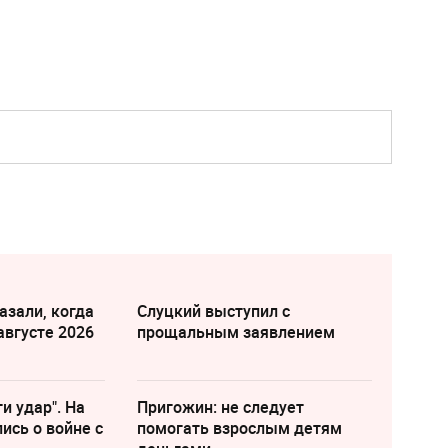
азали, когда
Слуцкий выступил с
августе 2026
прощальным заявлением
и удар". На
Пригожин: не следует
ись о войне с
помогать взрослым детям